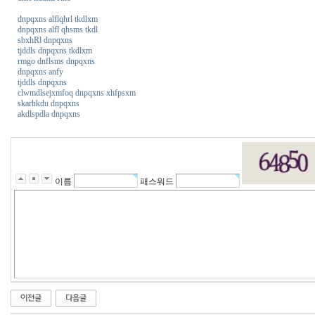
dnpqxns alflqhrl tkdlxm
dnpqxns alfl qhsms tkdl
sbxhRl dnpqxns
tjddls dnpqxns tkdlxm
rmgo dnflsms dnpqxns
dnpqxns anfy
tjddls dnpqxns
clwmdlsejxmfoq dnpqxns xhfpsxm
skarhkdu dnpqxns
akdlspdla dnpqxns
이름
패스워드