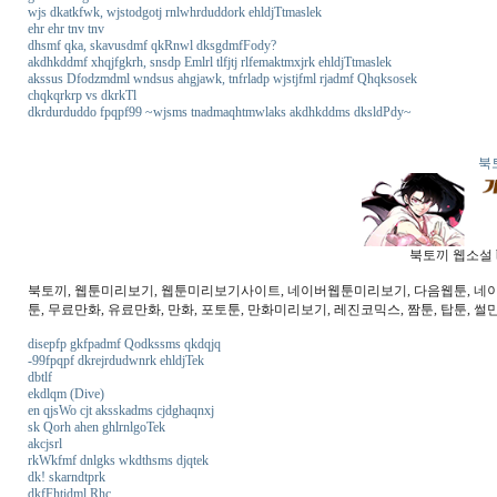
wjs dkatkfwk, wjstodgotj rnlwhrduddork ehldjTtmaslek
ehr ehr tnv tnv
dhsmf qka, skavusdmf qkRnwl dksgdmfFody?
akdhkddmf xhqjfgkrh, snsdp Emlrl tlfjtj rlfemaktmxjrk ehldjTtmaslek
akssus Dfodzmdml wndsus ahgjawk, tnfrladp wjstjfml rjadmf Qhqksosek
chqkqrkrp vs dkrkTl
dkrdurduddo fpqpf99 ~wjsms tnadmaqhtmwlaks akdhkddms dksldPdy~
북
북토끼 웹소설 b
북토끼, 웹툰미리보기, 웹툰미리보기사이트, 네이버웹툰미리보기, 다음웹툰, 네이버웹
툰, 무료만화, 유료만화, 만화, 포토툰, 만화미리보기, 레진코믹스, 짬툰, 탑툰, 썰만
disepfp gkfpadmf Qodkssms qkdqjq
-99fpqpf dkrejrdudwnrk ehldjTek
dbtlf
ekdlqm (Dive)
en qjsWo cjt aksskadms cjdghaqnxj
sk Qorh ahen ghlrnlgoTek
akcjsrl
rkWkfmf dnlgks wkdthsms djqtek
dk! skarndtprk
dkfFhtidml Rhc