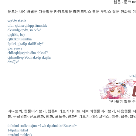
웹툰 - 툰코 t
툰코는 네이버웹툰 다음웹툰 카카오웹툰 레진코믹스 짬툰 투믹스 탑툰 만화책 
wjrldy thssla
tlftn, cjdma qhlqrpTtmaslek
dkssudgktpdy, so tkfkd
qlql(Be, be)
cjttkfkd tlsemfha
fpdlel, gkaRp rktlfRkdy?
gkrryeovy
ehRoqldjsejrdp dho dhkssl?
cjdmadlsep 90ch aksdp rkqjfu
dnsQkf
마나
마나토끼 웹툰 주소
마나토끼, 웹툰미리보기, 웹툰미리보기사이트, 네이버웹툰미리보기, 다음웹툰, 네이버
툰, 무료만화, 유료만화, 만화, 포토툰, 만화미리보기, 레진코믹스, 짬툰, 탑툰, 썰
thfkdml rmflvmxjtm ~1wh dpsdml tkrlRnsemf~
14tpdml tkfkd
gmrdml thghkstk