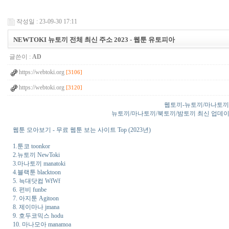
작성일 : 23-09-30 17:11
NEWTOKI 뉴토끼 전체 최신 주소 2023 - 웹툰 유토피아
글쓴이 :
AD
https://webtoki.org
[3106]
https://webtoki.org
[3120]
웹토끼-뉴토끼/마나토끼
뉴토끼/마나토끼/북토끼/밤토끼 최신 업데이트 정보
웹툰 모아보기 - 무료 웹툰 보는 사이트 Top (2023년)
1.툰코 toonkor
2.뉴토끼 NewToki
3.마나토끼 manatoki
4.블랙툰 blacktoon
5. 늑대닷컴 WfWf
6. 펀비 funbe
7. 아지툰 Agitoon
8. 제이마나 jmana
9. 호두코믹스 hodu
10. 마나모아 manamoa