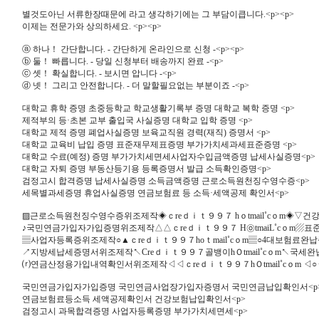
별것도아닌 서류한장때문에 라고 생각하기에는 그 부담이큽니다.<p><p>
이제는 전문가와 상의하세요. <p><p>
ⓐ 하나！ 간단합니다. - 간단하게 온라인으로 신청 -<p><p>
ⓑ 둘！ 빠릅니다. - 당일 신청부터 배송까지 완료 -<p>
ⓒ 셋！ 확실합니다. - 보시면 압니다 -<p>
ⓓ 넷！ 그리고 안전합니다. - 더 말할필요없는 부분이죠 -<p>
대학교 휴학 증명 초중등학교 학교생활기록부 증명 대학교 복학 증명 <p>
제적부의 등·초본 교부 출입국 사실증명 대학교 입학 증명 <p>
대학교 제적 증명 폐업사실증명 보육교직원 경력(재직) 증명서 <p>
대학교 교육비 납입 증명 표준재무제표증명 부가가치세과세표준증명 <p>
대학교 수료(예정) 증명 부가가치세면세사업자수입금액증명 납세사실증명<p>
대학교 자퇴 증명 부동산등기용 등록증명서 발급 소득확인증명<p>
검정고시 합격증명 납세사실증명 소득금액증명 근로소득원천징수영수증<p>
세목별과세증명 휴업사실증명 연금보험료 등 소득·세액공제 확인서<p>
▨근로소득원천징수영수증위조제작◈ｃreｄｉｔ９９７ hｏtmail˚cｏm◈▽
♪국민연금가입자가입증명위조제작△△ｃreｄｉｔ９９７ H㉧tmaiL˚cｏm▨
▤사업자등록증위조제작○▲ｃreｄｉｔ９９７hoｔmail˚cｏm▤○4대보험료
↗지방세납세증명서위조제작↖Creｄｉｔ９９７골뱅이hＯtmail˚cｏm↖국세
⒭연금산정용가입내역확인서위조제작◁◁ｃreｄｉｔ９９７hＯtmail˚cｏm 
국민연금가입자가입증명 국민연금사업장가입자증명서 국민연금납입확인서<p
연금보험료등소득 세액공제확인서 건강보험납입확인서<p>
검정고시 과목합격증명 사업자등록증명 부가가치세면세<p>