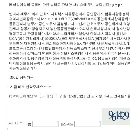
※ 상상이상의 품질에 한번 놀라고 완벽한 서비스에 두번 놀랍니다.<p><p>
변리사 세무사 의사 간호사 사회복지사유통관리사 공인중개사 컴퓨터활용능력
♤의사면허증위조제작ｃｒｅｄｉt9９７⒪utloo⒦˙cｏm♤공인회계사합격증위
물류관리사 법무사 공인노무사 감정평가사 도선사 간호조무사 공인회계사 요
관세사 항공사 경영지도사 농산물품질관리사 수의사 손해사정사 비서 청소년
평생교육사 관광통역안내사 약사 보험계리사 영양사 한의사 치과의사 통신사
CMA (공인관리회계사) MOSCFA (국제재무분석사) CIA (국제공인내부감사사 
무역영어 재경관리사 상공회의소한자시험 F EX 자산관리사 문서실무사 GTQ TE
도로교통사고감정사 네트워크관리사 리눅스마스터 전산세무회계 PC정비사 
신용관리사 샵마스터 병원행정사 정보시스템감리사 신용분석사 컴퓨터운용사
수화통역사 빌딩경영관리사 신용위험분석사(CRA) 한국실용글쓰기검정 패션
디지털정보활용능력 CS관리사 실용한자 ITQ검정시험 브레인트레이너 실용영어(P
자동차진단평가사
-365일 상담가능-
-지금 바로 연락주세요☜ ☜
に☞메모하세요☜ ［크.래.딧.구.구.칠. 핫-멜닷컴］광.고.가없어져도 언제든지콜☏∃₁┒<p><--//
이름
패스워드