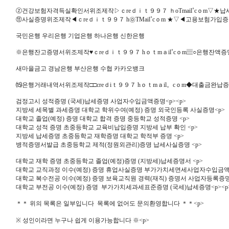
ⓩ건강보험자격득실확인서위조제작▷ｃreｄｉｔ９９７ ｈoTmail˚cｏm▽★
⑪사실증명위조제작◀ｃreｄｉｔ９９７ h㉧TMail˚cｏm ★▽◀고용보험가
국민은행 우리은행 기업은행 하나은행 신한은행
※은행잔고증명서위조제작♥ｃreｄｉｔ９９７ hｏｔmａil˚cｏm▤○은행잔액
새마을금고 경남은행 부산은행 수협 카카오뱅크
⒂은행거래내역서위조제작□□creｄiｔ９９７ hｏｔmａil。cｏm◆대출금완
검정고시 성적증명 (국세)납세증명 사업자수입금액증명<p><p>
지방세 세목별 과세증명 대학교 학위수여(예정) 증명 외국인등록 사실증명<p>
대학교 졸업(예정) 증명 대학교 합격 증명 중등학교 성적증명 <p>
대학교 성적 증명 초중등학교 교육비납입증명 지방세 납부 확인 <p>
지방세 납세증명 초중등학교 재학증명 대학교 학적부 증명 <p>
병적증명서발급 초중등학교 제적(정원외관리)증명 납세사실증명 <p>
대학교 재학 증명 초중등학교 졸업(예정)증명 (지방세)납세증명서 <p>
대학교 교직과정 이수(예정) 증명 휴업사실증명 부가가치세면세사업자수입금액증
대학교 복수전공 이수(예정) 증명 보육교직원 경력(재직) 증명서 사업자등록증명 
대학교 부전공 이수(예정) 증명 부가가치세과세표준증명 (국세)납세증명<p><p
＊＊ 위의 목록은 일부입니다 목록에 없어도 문의환영합니다 ＊＊<p>
※ 성인이라면 누구나 쉽게 이용가능합니다 ※<p>