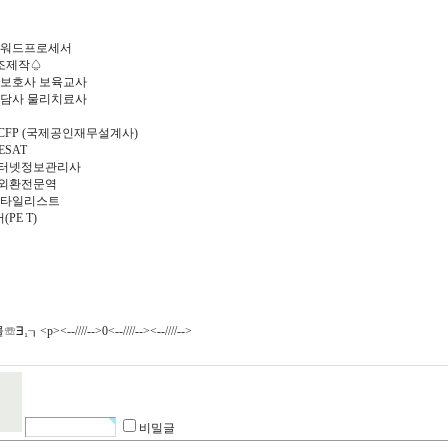
 워드프로세서
조제작♤
양보호사 보육교사
상담사 물리치료사
)CFP (국제공인재무설계사)
SAT
인터넷정보관리사
 외환전문역
스타일리스트
E T)
//-->0<--////--><--////-->
비밀글