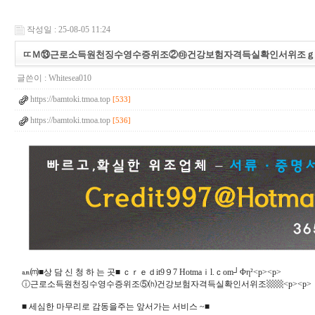
작성일 : 25-08-05 11:24
ㄸＭ⑬근로소득원천징수영수증위조②㉲건강보험자격득실확인서위조ｇ
글쓴이 :
Whitesea010
https://bamtoki.tmoa.top
[533]
https://bamtoki.tmoa.top
[536]
㏂⒨■상 담 신 청 하 는 곳■ ｃｒｅｄit9９7 Hotmaｉl.ｃom┘Φη²<p><p>
ⓘ근로소득원천징수영수증위조⑤⒣건강보험자격득실확인서위조▩▩<p><p>
■ 세심한 마무리로 감동을주는 앞서가는 서비스 ~■