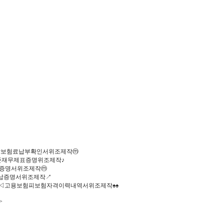
건강보험료납부확인서위조제작ⓜ
표준재무제표증명위조제작♪
완납증명서위조제작ⓜ
완납증명서위조제작↗
◁○◁고용보험피보험자격이력내역서위조제작♠♠
>