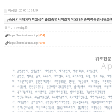
작성일 : 25-05-10 14:49
┌㎒㈘외국해외대학교성적졸업증명서위조제작㈍㈐최종학력증명서위조
글쓴이 :
trendag55
https://bamtoki.tmoa.top
[654]
https://bamtoki.tmoa.top
[630]