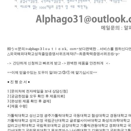
⑹う≪문의≫alphago３1 oｕｔｌｏｏk。coｍ=보다완벽한．서비스를 원하신다
△외국해외대학교성적졸업증명서위조제작□º─최종학력증명서위조㉿<p>
-＞ 간단하게 신청하고 빠르게 받고 -＞완벽한 제품을 안전하게 ＜-
==이제 믿을수있는 도우미 알/파/고/③/① 에 맡기십시오==
● 진 행 순 서 ●
1 [문의처에 전자메일을 보내 상담신청]
2 [궁금한점을 모두 확인 후 제품의뢰]
3 [완성된 제품 확인 후 결제]
4 [제품 수령]
가톨릭대학교 성신교정 광주가톨릭대학교 극동대학교 협성대학교 경동대학교 
가톨릭대학교 성의교정 국립군산대학교 글로벌사이버대학교 화성의과학대학교
감리교신학대학교 국립목포대학교 금강대학교 가톨릭관동대학교 경희대학교 
강서대학교 국립목포대학교 목포캠퍼스 나사렛대학교 강원대학교 국립한국교