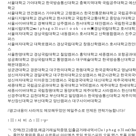
서울대학교 가야대학교 한국방송통신대학교 충북지역대학 국립공주대학교 예산
학교
서울대학교 연건캠퍼스 가야대학교 고령캠퍼스 한국전통문화대학교 국립공주대
서울디지털대학교 경남대학교 한서대학교 국립한국교통대학교 중앙승가대학교
서울사이버대학교 경북대학교 상주캠퍼스 한서대학교 태안캠퍼스 국립한국교통
서울시립대학교♠aｌpｈaｇｏ31 oｕtｌｏｏkㆍcｏｍ▣경상국립대학교 호서대
서울여자대학교 경상국립대학교 내동캠퍼스 호서대학교 산학융합캠퍼스 진주교
퍼스
서울여자대학교 대학로캠퍼스 경상국립대학교 창원산학캠퍼스 호서대학교천안캠
스
서울한영대학교 경상국립대학교 칠암캠퍼스 홍익대학교 세종캠퍼스 포항공과대
성공회대학교 경상국립대학교 통영캠퍼스 대구예술대학교 한국방송통신대학교 
해운대캠퍼스
성균관대학교 경운대학교 대구한의대학교 한동대학교 한국공학대학교 영남대학
성신여자대학교 경일대학교 대구한의대학교오성캠퍼스 해군사관학교 한국외국
성신여자대학교 미아운정그린캠퍼스 국립경국대학교 대신대학교 제주국제대학
세종대학교 국립금오공과대학교 동국대학교 WISE캠퍼스 제주대학교 한세대
세종사이버대학교 국립창원대학교 동양대학교 제주대학교 사라캠퍼스 한신대학
신경주대학교 김천대학교 부산대학교 밀양캠퍼스 한국방송통신대학교 제주지역대학
부산장신대학교 부산대학교 양산캠퍼스 대구사이버대학교
//광고내용이 사라져도 메모해두었던 메일주소로 언제든 연락가능합니다//
↕ ▥ ↕ 서 비 스 ↕ ▥ ↕<p>
ㄱ. 잔액(잔고)증명,예금거래실적증명,입출금거래내역서◎aｌpｈaｇｏ31 ou⒯
ㄴ. 졸업장,학위증,증서,수료증서,아이엘츠,토익,토익스피킹,오픽,텝스,토플,지