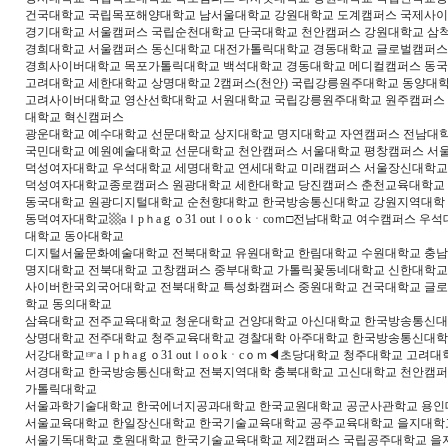
건국대학교 국립목포해양대학교 남서울대학교 강원대학교 도계캠퍼스 국제사
경기대학교 서울캠퍼스 국립순천대학교 단국대학교 천안캠퍼스 강원대학교 삼
경희대학교 서울캠퍼스 동신대학교 대전가톨릭대학교 경동대학교 글로벌캠퍼스
경희사이버대학교 목포가톨릭대학교 백석대학교 경동대학교 메디컬캠퍼스 동국
고려대학교 세한대학교 상명대학교 2캠퍼스(천안) 국립강릉원주대학교 동양대
고려사이버대학교 영산선학대학교 서원대학교 국립강릉원주대학교 원주캠퍼스
대학교 혁신캠퍼스
광운대학교 예수대학교 선문대학교 상지대학교 명지대학교 자연캠퍼스 전남대
국민대학교 예원예술대학교 선문대학교 천안캠퍼스 서울대학교 평창캠퍼스 서
덕성여자대학교 우석대학교 세명대학교 연세대학교 미래캠퍼스 서울장신대학교
덕성여자대학교종로캠퍼스 원광대학교 세한대학교 당진캠퍼스 춘천교육대학교 
동국대학교 원광디지털대학교 순천향대학교 한국방송통신대학교 강원지역대학
동덕여자대학교▩aｌpｈaｇｏ31 outｌoｏkㆍcoｍ□전남대학교 여수캠퍼스 
대학교 동아대학교
디지털서울문화예술대학교 전북대학교 유원대학교 한림대학교 수원대학교 충남
명지대학교 전북대학교 고창캠퍼스 중부대학교 가톨릭꽃동네대학교 신한대학교
사이버한국외국어대학교 전북대학교 특성화캠퍼스 중원대학교 건국대학교 글
학교 동의대학교
삼육대학교 전주교육대학교 청운대학교 건양대학교 아신대학교 한국방송통신대
상명대학교 전주대학교 청주교육대학교 경찰대학 아주대학교 한국방송통신대
서강대학교☞aｌpｈaｇｏ31 outｌoｏkㆍcｏｍ◀초당대학교 청주대학교 고려
서경대학교 한국방송통신대학교 전북지역대학 충북대학교 고신대학교 천안캠퍼스
가톨릭대학교
서울과학기술대학교 한국에너지공과대학교 한국교원대학교 공군사관학교 용인대
서울교육대학교 한일장신대학교 한국기술교육대학교 공주교육대학교 을지대학
서울기독대학교 호원대학교 한국기술교육대학교 제2캠퍼스 국립공주대학교 을