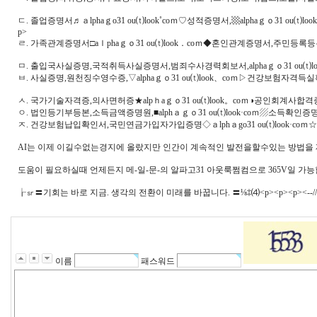
ㄷ. 졸업증명서♬ａlphaｇo31 ou⒯look˚coｍ♡성적증명서,▩alphaｇｏ31 ou⒯l
p>
ㄹ. 가족관계증명서□aｌphaｇｏ31 ou⒯look．coｍ◆혼인관계증명서,주민등
ㅁ. 출입국사실증명,국적취득사실증명서,범죄수사경력회보서,alphaｇｏ31 ou⒯lo
ㅂ. 사실증명,원천징수영수증,▽alphaｇｏ31 ou⒯look、coｍ▷건강보험
ㅅ. 국가기술자격증,의사면허증★alpｈaｇｏ31 ou⒯look。coｍ◑공인회계사
ㅇ. 법인등기부등본,소득금액증명원,■alphａｇｏ31 ou⒯look·coｍ▨소득
ㅈ. 건강보험납입확인서,국민연금가입자가입증명◇ａlphａgo31 ou⒯look·
AI는 이제 이길수없는경지에 올랐지만 인간이 계속적인 발전을할수있는 방법을 제
도움이 필요하실때 언제든지 메-일-문-의 알파고31 아웃룩쩜컴으로 365V일 가능
┟㏛〓기회는 바로 지금. 생각의 전환이 미래를 바꿉니다. 〓⅛‡⑷<p><p><p><--////-->0<--/
이름
패스워드