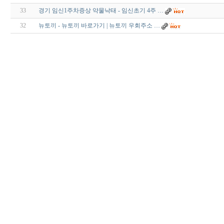
33
경기 임신1주차증상 약물낙태 - 임신초기 4주 …
32
뉴토끼 - 뉴토끼 바로가기 | 뉴토끼 우회주소 …
대
출
DB
유
머
판
비
아
몰
비
아
365
미
프
진
약
국
주
소