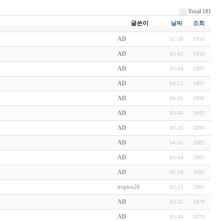
Total 181
글쓴이
날짜
조회
AD
02-28
1916
AD
03-02
1916
AD
03-04
1897
AD
04-15
1897
AD
04-01
1896
AD
03-04
1892
AD
03-25
1890
AD
04-01
1885
AD
04-04
1885
AD
02-28
1882
tropico26
03-11
1881
AD
03-02
1879
AD
03-04
1879