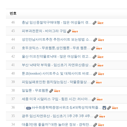
번호
46
충남 임신중절약구매대행 - 많은 여성들이 겪…
45
피부과전문의 - 비아그라 구입
44
성인만남사이트추천 추천사이트 보는방법 소…
43
호두코믹스 - 무료웹툰,성인웹툰 - 무료 웹툰…
42
울산 미프진약물로낙태 - 많은 여성들이 겪고…
41
부산 낙태약 부작용 - 임신초기 자연유산증상…
40
툰코(toonkor) 사이트주소 및 대체사이트 바로…
39
피임실패로인한 원치않는임신 - 약물중절상…
38
일일툰 - 무료웹툰
37
세종 미국 시알리스 구입 - 힘든 시간: 러시아…
36
㈕╋최종학력증명서위조るⅹ대학성적재학졸…
35
광주 임신자연유산 - 임신초기 1주 2주 3주 4주…
34
대출3만원 좋을까? 대한 놀라운 정보 - 경락잔…