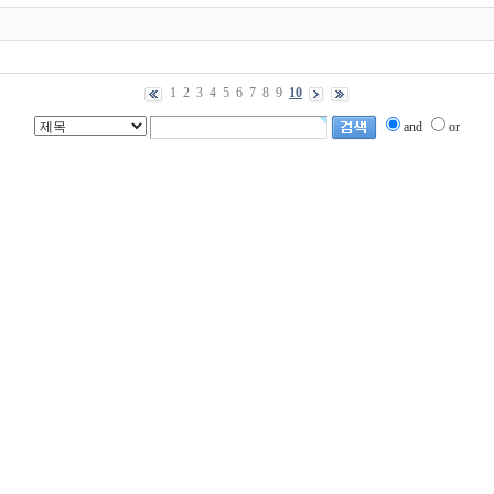
1
2
3
4
5
6
7
8
9
10
and
or