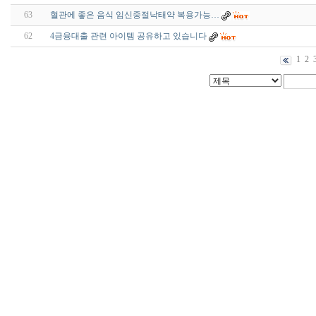
63
혈관에 좋은 음식 임신중절낙태약 복용가능…
62
4금융대출 관련 아이템 공유하고 있습니다
1
2
대
출
DB
유
머
판
비
아
몰
비
아
365
미
프
진
약
국
주
소