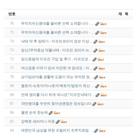
번호
제 목
76
무직자저신용대출 올바른 선택 소개합니다 - …
75
무직자저신용대출 올바른 선택 소개합니다 - …
74
낙태 약 후 임테기 - 미프진코리아 정보 미성…
73
임신2주차증상 약물낙태 - 미프진 코리아 뉴…
72
임신중절약 미­프진 구입 및 후기 - 미프진코…
71
여신금융 이유가 있네 이만한 게 없네요 - 아…
70
상가담보대출 생활에 도움이 되는 유익한 정…
69
웹토끼-뉴토끼/마나토끼/북토끼/밤토끼 최신 …
68
언제 생리를 다시 하게 되나요? 미프진낙태가…
67
10만원대출 우연히 찾아낸괜찮은 정보입니다
66
월변 순위 한눈에
65
강백호 세리머니 아웃
64
대한민국 남성을 위한 프릴리지 조루치료법 …